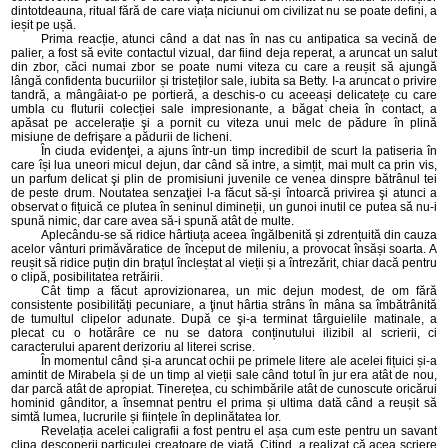
dintotdeauna, ritual fără de care viața niciunui om civilizat nu se poate defini, a
ieșit pe ușă.
Prima reacție, atunci când a dat nas în nas cu antipatica sa vecină de
palier, a fost să evite contactul vizual, dar fiind deja reperat, a aruncat un salut
din zbor, căci numai zbor se poate numi viteza cu care a reușit să ajungă
lângă confidenta bucuriilor și tristeților sale, iubita sa Betty. I-a aruncat o privire
tandră, a mângâiat-o pe portieră, a deschis-o cu aceeași delicatețe cu care
umbla cu fluturii colecției sale impresionante, a băgat cheia în contact, a
apăsat pe accelerație şi a pornit cu viteza unui melc de pădure în plină
misiune de defrişare a pădurii de licheni.
În ciuda evidenţei, a ajuns într-un timp incredibil de scurt la patiseria în
care își lua uneori micul dejun, dar când să intre, a simțit, mai mult ca prin vis,
un parfum delicat şi plin de promisiuni juvenile ce venea dinspre bătrânul tei
de peste drum. Noutatea senzaţiei l-a făcut să-și întoarcă privirea şi atunci a
observat o fițuică ce plutea în seninul dimineții, un gunoi inutil ce putea să nu-i
spună nimic, dar care avea să-i spună atât de multe.
Aplecându-se să ridice hârtiuța aceea îngălbenită și zdrențuită din cauza
acelor vânturi primăvăratice de început de mileniu, a provocat însăși soarta. A
reușit să ridice puțin din brațul încleștat al vieții și a întrezărit, chiar dacă pentru
o clipă, posibilitatea retrăirii.
Cât timp a făcut aprovizionarea, un mic dejun modest, de om fără
consistente posibilități pecuniare, a ţinut hârtia strâns în mâna sa îmbătrânită
de tumultul clipelor adunate. După ce şi-a terminat târguielile matinale, a
plecat cu o hotărâre ce nu se datora conținutului ilizibil al scrierii, ci
caracterului aparent derizoriu al literei scrise.
În momentul când și-a aruncat ochii pe primele litere ale acelei fițuici și-a
amintit de Mirabela și de un timp al vieții sale când totul în jur era atât de nou,
dar parcă atât de apropiat. Tinerețea, cu schimbările atât de cunoscute oricărui
hominid gânditor, a însemnat pentru el prima și ultima dată când a reușit să
simtă lumea, lucrurile și ființele în deplinătatea lor.
Revelația acelei caligrafii a fost pentru el așa cum este pentru un savant
clipa descoperii particulei creatoare de viață. Citind, a realizat că acea scriere