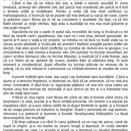
Când a dat să se ridice din pat, a simțit o durere ascuțită în zona
lombară, aceeași din ultimele zile, dar parcă mai insistentă, de parcă ar fi fost
o femeie urâtă și cicălitoare. Pentru a evita cât mai mult conflictul cu
mahalagioaica, a încercat să se poarte cât mai delicat cu sacul de oase, carne
și grăsime care-l făcea pe el să se considere o dualitate. De fapt, ca să fim
fideli idolatri ai zeiţei Veritas, faţa asta a dualităţii lui era mai mult grăsime şi
mai puţin muşchi.
Așezându-se pe o parte în patul său incredibil de lung și încărcat cu tot
felul de boarfe care-i aparțineau, dar care nu-i mai erau demult apropiate, de
parcă ar fi avut o viață a lor proprie, se întreba ce să facă cu toată viața sa ce
zăcea acolo părăsită și încărcată de amintiri? Nefiind pregătit pentru astfel de
decizii, mai ales acum când conflictul cu scorpia de durere era la apogeu, s-a
concentrat la o altă nevoie a trupului său. Din sunetul nu tocmai mozartian, pe
care-l scotea stomacul său nu tocmai liliputan, a realizat că îi este foame, aşa
că s-a întins să se sprijine de scaun, prieten fidel al ultimului timp. În acel
moment a conştientizat, după efluviile nu tocmai plăcute ce veneau de la
subraţ, că nu mai intrase în comuniune cu celălalt element al creației de ceva
timp.
A pornit hotărât spre baie, dar pașii l-au îndreptat spre bucătărie. Când a
ajuns și a deschis frigiderul, a observat, nu fără să se enerveze, că nu mai era
nimic comestibil. A știut însă cu siguranța pățitului că mai era ceva cafea pe
fundul unui fost borcan de dulceață. A pus ibricul pe foc și s-a îndreptat mai
plin de viață spre baie.
A făcut un duș rapid, cum făcea de când se știa și tocmai când zicea că
dușmanul l-a uitat, acesta și-a făcut simțită prezența. De durere s-a așezat pe
marginea căzii, şi-a pus mâna caldă de la duşul fierbinte la spate, şi a început
să se roage precum un habotnic la liturghie. După o perioadă de rugi aprinse,
minunea s-a petrecut și durerea a încetat. Neobişnuitul întâmplării l-a lăsat
descumpănit, dar însufleţit.
Cât timp cafeaua s-a răcit în cana galbenă ca un cap de peruș, cană de
supă la origini, şi-a ras barba sa veșnic lungă și țepoasă, în ciuda atenției
consecvente pe care i-o acorda şi după ce a terminat cu ritualul dimineților