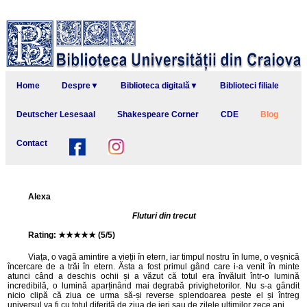
Home
Despre▼
Biblioteca digitală▼
Biblioteci filiale
Deutscher Lesesaal
Shakespeare Corner
CDE
Blog
Contact
Alexa
Fluturi din trecut
Rating: ★★★★★ (5/5)
Viața, o vagă amintire a vieții în etern, iar timpul nostru în lume, o veșnică
încercare de a trăi în etern. Ăsta a fost primul gând care i-a venit în minte
atunci când a deschis ochii și a văzut că totul era învăluit într-o lumină
incredibilă, o lumină aparținând mai degrabă privighetorilor. Nu s-a gândit
nicio clipă că ziua ce urma să-și reverse splendoarea peste el și întreg
universul va fi cu totul diferită de ziua de ieri sau de zilele ultimilor zece ani.