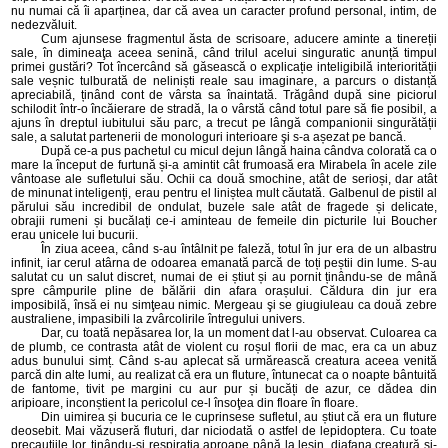
nu numai că îi aparținea, dar că avea un caracter profund personal, intim, de
nedezvăluit.
Cum ajunsese fragmentul ăsta de scrisoare, aducere aminte a tinereții
sale, în dimineaţa aceea senină, când trilul acelui singuratic anunță timpul
primei gustări? Tot încercând să găsească o explicație inteligibilă interiorității
sale veșnic tulburată de neliniști reale sau imaginare, a parcurs o distanță
apreciabilă, ținând cont de vârsta sa înaintată. Trăgând după sine piciorul
schilodit într-o încăierare de stradă, la o vârstă când totul pare să fie posibil, a
ajuns în dreptul iubitului său parc, a trecut pe lângă companionii singurătății
sale, a salutat partenerii de monologuri interioare şi s-a așezat pe bancă.
După ce-a pus pachetul cu micul dejun lângă haina cândva colorată ca o
mare la început de furtună și-a amintit cât frumoasă era Mirabela în acele zile
vântoase ale sufletului său. Ochii ca două smochine, atât de serioși, dar atât
de minunat inteligenți, erau pentru el liniștea mult căutată. Galbenul de pistil al
părului său incredibil de ondulat, buzele sale atât de fragede și delicate,
obrajii rumeni și bucălați ce-i aminteau de femeile din picturile lui Boucher
erau unicele lui bucurii.
În ziua aceea, când s-au întâlnit pe faleză, totul în jur era de un albastru
infinit, iar cerul atârna de odoarea emanată parcă de toți peștii din lume. S-au
salutat cu un salut discret, numai de ei știut și au pornit ținându-se de mână
spre câmpurile pline de bălării din afara orașului. Căldura din jur era
imposibilă, însă ei nu simţeau nimic. Mergeau şi se giugiuleau ca două zebre
australiene, impasibili la zvârcolirile întregului univers.
Dar, cu toată nepăsarea lor, la un moment dat l-au observat. Culoarea ca
de plumb, ce contrasta atât de violent cu roșul florii de mac, era ca un abuz
adus bunului simț. Când s-au aplecat să urmărească creatura aceea venită
parcă din alte lumi, au realizat că era un fluture, întunecat ca o noapte bântuită
de fantome, tivit pe margini cu aur pur și bucăți de azur, ce dădea din
aripioare, inconștient la pericolul ce-l însoţea din floare în floare.
Din uimirea și bucuria ce le cuprinsese sufletul, au știut că era un fluture
deosebit. Mai văzuseră fluturi, dar niciodată o astfel de lepidoptera. Cu toate
precauțiile lor, ținându-și respirația aproape până la leșin, diafana creatură și-