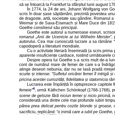
să se întoarcă la Frankfurt la sfârșitul lunii august 17
În 1774, la 24 de ani, Johann Wolfgang von Goet
scris în doar șase săptămâni, prezintă povestea unui t
de dragoste, artă, societate sau gândire. Romanul a d
Weimar și de Saxa-Eisenach și Mare Duce din 1815 ș
Goethe consilierul său principal.
Goethe este autorul a numeroase eseuri, scrisori 
romanul
„Anii de Ucenicie ai lui Wilhelm Meister”
,
autorului. Cea mai cunoscută lucrare a sa rămâne
capodoperă a literaturii mondiale.
Cu o activitate literară însemnată (a scris prima
aparente insuficiențe cardiace, rostind următoarele c
Despre opera lui Goethe s-a scris mult de-a lung
cont de numărul mare de femei de care s-a îndrăgosti
atinge deseori nebunia, dar nu se lasă pradă mrejelo
scurte și intense:
“Sufletul oricărei femei îl intrigă 
pricina acestei curiozități, fidelitatea și statornicia
Lucrarea este împărțită în optsprezece capitole 
4
femeie”
, urmă Käthchen Schönkopf (1766-1768), pri
scene de gelozie fără niciun temei și nicio pricină, 
considerată una dintre cele mai profunde iubiri timpu
părea prea delicat pentru cozile blonde și groase, 
sacrificiu, replicând:
“o inimă care a iubit pe Goethe, 