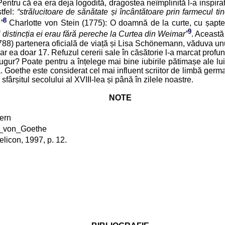
Pentru că ea era deja logodită, dragostea neîmplinită l-a inspir
tfel:
“strălucitoare de sănătate și încântătoare prin farmecul tin
8
”
Charlotte von Stein (1775): O doamnă de la curte, cu șapte 
9
i distincția ei erau fără pereche la Curtea din Weimar”
. Această
788) partenera oficială de viață și Lisa Schönemann, văduva un
ar ea doar 17. Refuzul cererii sale în căsătorie l-a marcat profu
augur? Poate pentru a înțelege mai bine iubirile pătimașe ale l
ea. Goethe este considerat cel mai influent scriitor de limbă ge
a sfârșitul secolului al XVIII-lea și până în zilele noastre.
NOTE
ern
ng_von_Goethe
elicon, 1997, p. 12.