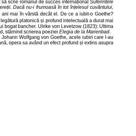
at să scrie romanul de succes internațional
Suferințele
ereții. Dacă nu-i frumoasă în tot înțelesul cuvântului,
ani mai în vârstă decât el. De ce a iubit-o Goethe?
 legătură platonică și profund intelectuală a durat mai
ui bogat bancher. Ulrike von Levetzow (1823): Ultima
nd, stârnind scrierea poeziei
Elegia de la Marienbad
.
ui Johann Wolfgang von Goethe, acele iubiri care l-au
rmană, opera sa având un efect profund și extins asupra