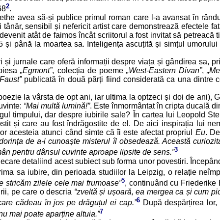
2
68
.
he avea să-și publice primul roman care l-a avansat în rândul 
ânăr, sensibil și nefericit artist care demonstrează efectele fat
evenit atât de faimos încât scriitorul a fost invitat să petreacă
i până la moartea sa. Inteligența ascuțită și simțul umorului
și jurnale care oferă informații despre viața și gândirea sa, pr
 piesa
„Egmont”
, colecția de poeme
„West-Eastern Divan”
,
„Me
“Faust”
publicată în două părți fiind considerată ca una dintre c
 poezie la vârsta de opt ani, iar ultima la optzeci și doi de ani
uvinte:
“Mai multă lumină!”
. Este înmormântat în cripta ducală din
ul timpului, dar despre iubirile sale? În cartea lui Leopold Ste
t și care au fost îndrăgostite de el. De aici inspirația lui ne
r acesteia atunci când simte că îi este afectat propriul
Eu
. De
și dorința de a-i cunoaște misterul îl obsedează. Această curiozit
3
 rămân pentru dânsul cuvinte aproape lipsite de sens.”
fiecare detaliind acest subiect sub forma unor povestiri. Înce
ma sa iubire, din perioada studiilor la Leipzig, o relație neî
5
ne stricăm zilele cele mai frumoase”
, continuând cu Friederike 
rii, pe care o descria
“zveltă și ușoară, ea mergea ca și cum pici
6
care cădeau în jos pe drăguțul ei cap.”
După despărțirea lor, 
7
nu mai poate aparține altuia.”