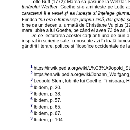
Lotte Buff (1772): Marea sa pasiune la Wetzlar. 
tânărului Werther
. Goethe și-o amintește pe Lotte as
caracterul îi e vesel și ea iubește și înțelege gluma.
Fiindcă
“nu era o frumusețe propriu-zisă, dar grația ș
bine de un deceniu, urmată de Christiane Vulpius (1
mare iubire a lui Goethe, pe când el avea 73 de ani, i
De ce lecturarea acestei cărți ar fi una de bun 
inspirat în scrierile sale, cunoscute azi în toată lum
gândirii literare, politice și filosofice occidentale de l
1
https://fr.wikipedia.org/wiki/L%C3%A9opold_St
2
https://en.wikipedia.org/wiki/Johann_Wolfga
3
Leopold Stern, Iubirile lui Goethe, Timișoara, H
4
Ibidem, p. 20.
5
Ibidem, p. 38.
6
Ibidem, p. 57.
7
Ibidem, p. 65.
8
Ibidem, p. 67.
9
Ibidem, p. 104.