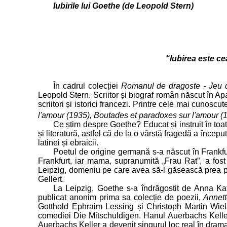
Iubirile lui Goethe (de Leopold Stern)
“Iubirea este ce
În cadrul colecției
Romanul de dragoste - Jeu 
Leopold Stern. Scriitor și biograf român născut în Ap
scriitori și istorici francezi. Printre cele mai cunosc
l'amour (1935), Boutades et paradoxes sur l'amour (1
Ce știm despre Goethe? Educat și instruit în toa
și literatură, astfel că de la o vârstă fragedă a încep
latinei și ebraicii.
Poetul de origine germană s-a născut în Frankfurt
Frankfurt, iar mama, supranumită „Frau Rat”, a fost î
Leipzig, domeniu pe care avea să-l găsească prea plic
Gellert.
La Leipzig, Goethe s-a îndrăgostit de Anna Kat
publicat anonim prima sa colecție de poezii,
Annet
Gotthold Ephraim Lessing și Christoph Martin Wiel
comediei Die Mitschuldigen. Hanul Auerbachs Keller
Auerbachs Keller a devenit singurul loc real în drama 