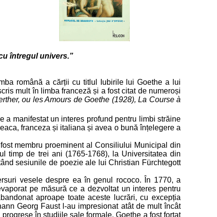
 cu întregul univers.”
ba română a cărții cu titlul Iubirile lui Goethe a lui
ris mult în limba franceză și a fost citat de numeroși
rther, ou les Amours de Goethe (1928), La Course à
 a manifestat un interes profund pentru limbi străine
greaca, franceza și italiana și avea o bună înțelegere a
l, fost membru proeminent al Consiliului Municipal din
tul timp de trei ani (1765-1768), la Universitatea din
tând sesiunile de poezie ale lui Christian Fürchtegott
ersuri vesele despre ea în genul rococo. În 1770, a
 evaporat pe măsură ce a dezvoltat un interes pentru
bandonat aproape toate aceste lucrări, cu excepția
ann Georg Faust l-au impresionat atât de mult încât
progrese în studiile sale formale, Goethe a fost forțat