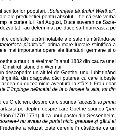
scriitorilor populari.
„Suferințele tânărului Werther”
,
ale ale predilecției pentru absolut – fie că este vorba
 timp la curtea lui Karl August, Duce suveran de Saxa-
 dezvoltat l-au determinat pe duce să-l numească pe
intre celelalte lucrări notabile ale sale numărându-se
tamorfoza plantelor”
, prima mare lucrare științifică a
ele mai importante opere ale literaturii germane și o
), Goethe a murit la Weimar în anul 1832 din cauza unei
 Cimitirul Istoric din Weimar.
rn descoperim un alt fel de Goethe, unul iubit ținând
mărginită, din dragoste, căci puterea cu care iubește
 aceea nu ducea nicio aventură la sfârșit. Erau doar
ate îl împinge neîncetat de la o femeie la alta, tot din
pând cu Gretchen, despre care spunea
“aceasta fu prima
mpărtășită pe deplin, despre care Goethe spunea
“prin
Brion (1770-1771), fiica unui pastor din Sessenheim,
oarele-i nu aveau de purtat nicio greutate și gâtul ei
Frederike a refuzat toate cererile în căsătorie ca un