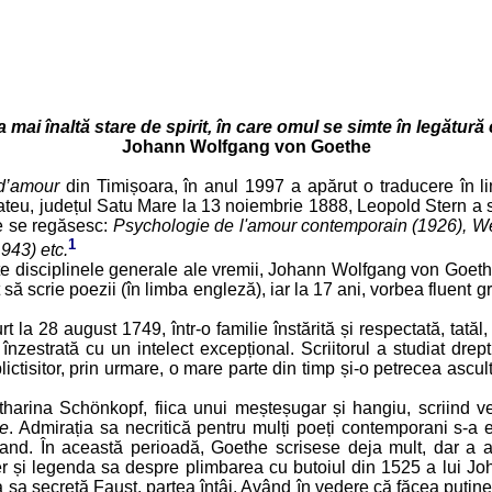
a mai înaltă stare de spirit, în care omul se simte în legătură
Johann Wolfgang von Goethe
d’amour
din Timișoara, în anul 1997 a apărut o traducere în lim
ateu, județul Satu Mare la 13 noiembrie 1888, Leopold Stern a sc
ute se regăsesc:
Psychologie de l'amour contemporain (1926), We
1
943) etc.
te disciplinele generale ale vremii, Johann Wolfgang von Goethe
ut să scrie poezii (în limba engleză), iar la 17 ani, vorbea fluent 
 la 28 august 1749, într-o familie înstărită și respectată, tată
nzestrată cu un intelect excepțional. Scriitorul a studiat drep
tisitor, prin urmare, o mare parte din timp și-o petrecea ascul
harina Schönkopf, fiica unui meșteșugar și hangiu, scriind v
te
. Admirația sa necritică pentru mulți poeți contemporani s-a
and. În această perioadă, Goethe scrisese deja mult, dar a a
 și legenda sa despre plimbarea cu butoiul din 1525 a lui Joh
sa secretă Faust, partea întâi. Având în vedere că făcea puține 